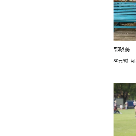
郭晓美
80元/时
河