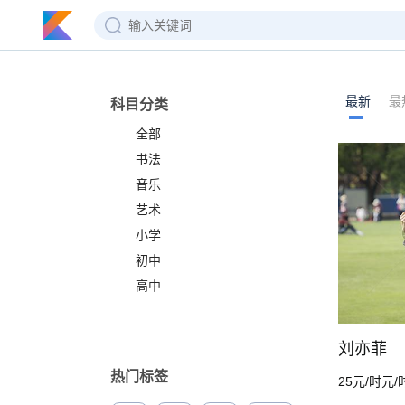
最新
最
科目分类
全部
书法
音乐
艺术
小学
初中
高中
刘亦菲
热门标签
25元/时元/