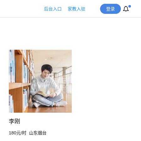
后台入口
家教入驻
登录
李刚
180元/时
山东烟台