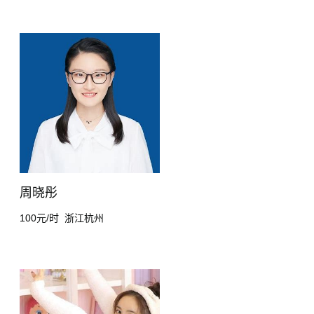
周晓彤
100元/时
浙江杭州