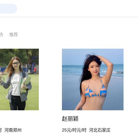
热
推荐
赵丽颖
时
河南郑州
25元/时元/时
河北石家庄