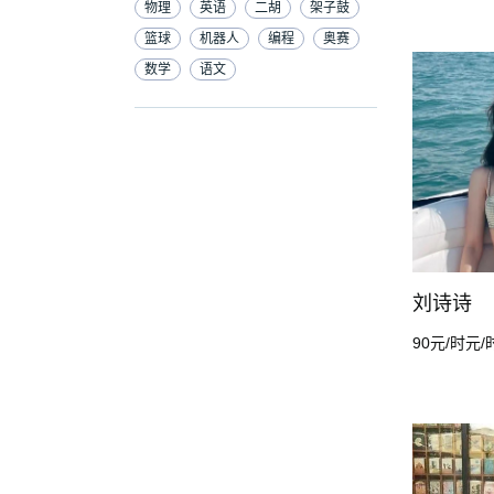
物理
英语
二胡
架子鼓
篮球
机器人
编程
奥赛
数学
语文
刘诗诗
90元/时元/